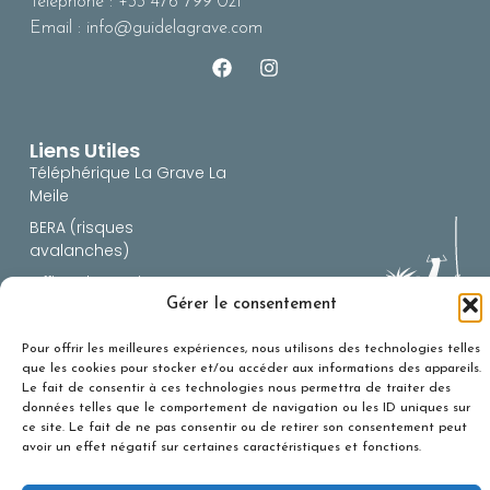
Téléphone : +33 476 799 021
Email : info@guidelagrave.com
Liens Utiles
Téléphérique La Grave La
Meile
BERA (risques
avalanches)
Office du Tourisme
Gérer le consentement
Snowforecast
Infos Route 05
Pour offrir les meilleures expériences, nous utilisons des technologies telles
que les cookies pour stocker et/ou accéder aux informations des appareils.
Infos route 38
Le fait de consentir à ces technologies nous permettra de traiter des
données telles que le comportement de navigation ou les ID uniques sur
ce site. Le fait de ne pas consentir ou de retirer son consentement peut
avoir un effet négatif sur certaines caractéristiques et fonctions.