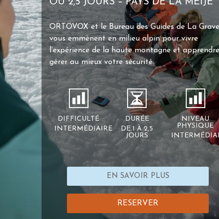
OU 2,5 JOURS – PAYS DE LA MEIJE
ORTOVOX et le Bureau des Guides de La Grav
vous emmènent en milieu alpin pour vivre
l’expérience de la haute montagne et apprendre
gérer au mieux votre sécurité.
DIFFICULTÉ
DURÉE
NIVEAU
PHYSIQUE
INTERMÉDIAIRE
DE 1 À 2,5
JOURS
INTERMÉDIA
EN SAVOIR PLUS
RESERVER