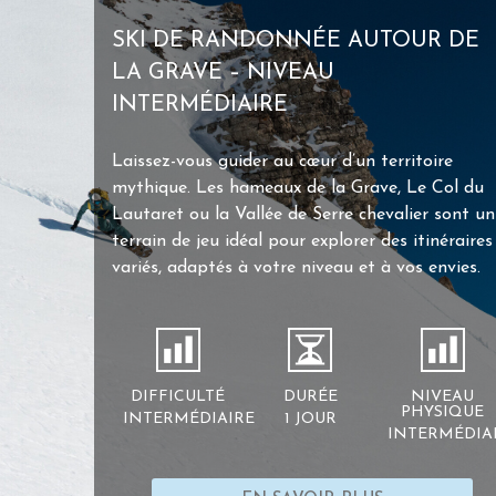
SKI DE RANDONNÉE AUTOUR DE
LA GRAVE – NIVEAU
INTERMÉDIAIRE
Laissez-vous guider au cœur d’un territoire
mythique. Les hameaux de la Grave, Le Col du
Lautaret ou la Vallée de Serre chevalier sont un
terrain de jeu idéal pour explorer des itinéraires
variés, adaptés à votre niveau et à vos envies.
DIFFICULTÉ
DURÉE
NIVEAU
PHYSIQUE
INTERMÉDIAIRE
1 JOUR
INTERMÉDIA