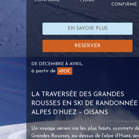
CONFIRMÉ
1 JOUR
CONFIRMÉ
EN SAVOIR PLUS
RESERVER
DE DÉCEMBRE À AVRIL
à partir de
490€
LA TRAVERSÉE DES GRANDES
ROUSSES EN SKI DE RANDONNÉE 
ALPES D’HUEZ – OISANS
Un voyage aérien via les plus hauts sommets d
Grandes Rousses, au dessus de l’alpe d’Huez, av