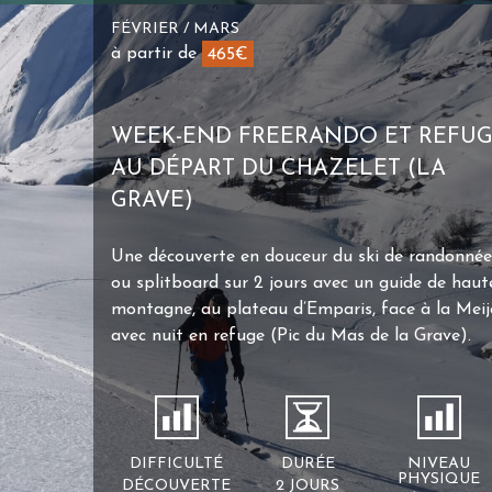
FÉVRIER / MARS
à partir de
465€
WEEK-END FREERANDO ET REFU
AU DÉPART DU CHAZELET (LA
GRAVE)
Une découverte en douceur du ski de randonnée
ou splitboard sur 2 jours avec un guide de haut
montagne, au plateau d’Emparis, face à la Meij
avec nuit en refuge (Pic du Mas de la Grave).
DIFFICULTÉ
DURÉE
NIVEAU
PHYSIQUE
DÉCOUVERTE
2 JOURS