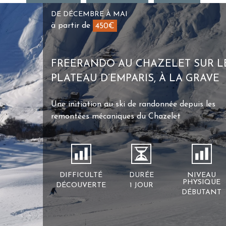
DE DÉCEMBRE À MAI
à partir de
450€
FREERANDO AU CHAZELET SUR L
PLATEAU D’EMPARIS, À LA GRAVE
Une initiation au ski de randonnée depuis les
remontées mécaniques du Chazelet
DIFFICULTÉ
DURÉE
NIVEAU
PHYSIQUE
DÉCOUVERTE
1 JOUR
DÉBUTANT