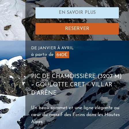
EN SAVOIR PLUS
RESERVER
DE JANVIER À AVRIL
à partir de
640€
PIC DE CHAMOISSIÈRE (3207 M)
– GOULOTTE CRET – VILLAR
D’ARÊNE
Un beau sommet et une ligne élégante au
cœur du massif des Écrins dans les Hautes
Alpes