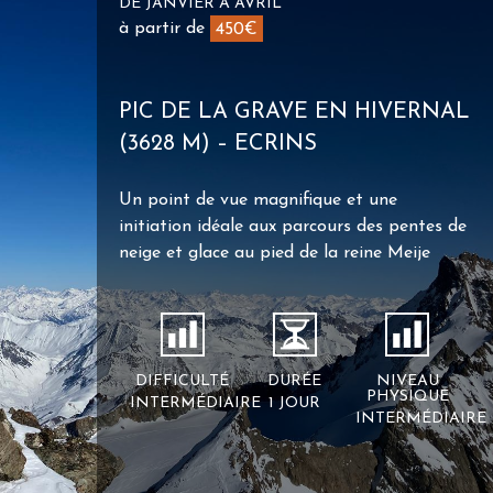
DE JANVIER À AVRIL
à partir de
450€
PIC DE LA GRAVE EN HIVERNAL
(3628 M) – ECRINS
Un point de vue magnifique et une
initiation idéale aux parcours des pentes de
neige et glace au pied de la reine Meije
DIFFICULTÉ
DURÉE
NIVEAU
PHYSIQUE
INTERMÉDIAIRE
1 JOUR
INTERMÉDIAIRE