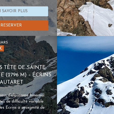
 SAVOIR PLUS
RESERVER
MARS
0€
 TÊTE DE SAINTE
 (2796 M) – ECRINS
LAUTARET
rain d’alpinisme hivernal
es de difficulté variable
des Ecrins à proximité de