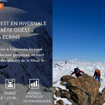
VRIL
0€
EST EN HIVERNALE
 ARÊTE OUEST –
S ECRINS
tion à l’alpinisme hivernal
laciaire grandiose, en haut
des glaciers de la Meije, à
DURÉE
NIVEAU
PHYSIQUE
RE
1 JOUR
INTERMÉDIAIRE