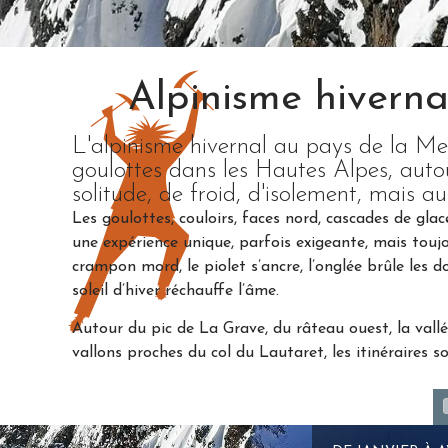
Alpinisme hiverna
L'alpinisme hivernal au pays de la Meij
goulottes dans les Hautes Alpes, auto
solitude, de froid, d'isolement, mais 
Les goulottes, couloirs, faces nord, cascades de glac
une expérience unique, parfois exigeante, mais toujo
crampon mord, le piolet s’ancre, l’onglée brûle les 
soleil d’hiver réchauffe l’âme.
Autour du pic de La Grave, du râteau ouest, la vall
vallons proches du col du Lautaret, les itinéraires s