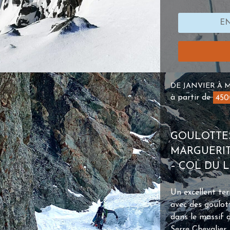
EN
DE JANVIER À 
à partir de
45
GOULOTTES
MARGUERITE
– COL DU 
Un excellent ter
avec des goulott
dans le massif 
Serre Chevalier