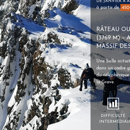
DE JANVIER À A
à partir de
45
RÂTEAU OU
(3769 M) –
MASSIF DE
Une belle initia
dans un cadre g
du téléphérique 
la Grave.
DIFFICULTÉ
INTERMÉDIAI