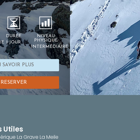
DURÉE
NIVEAU
PHYSIQUE
RE
1 JOUR
INTERMÉDIAIRE
 SAVOIR PLUS
RESERVER
s Utiles
érique La Grave La Meile