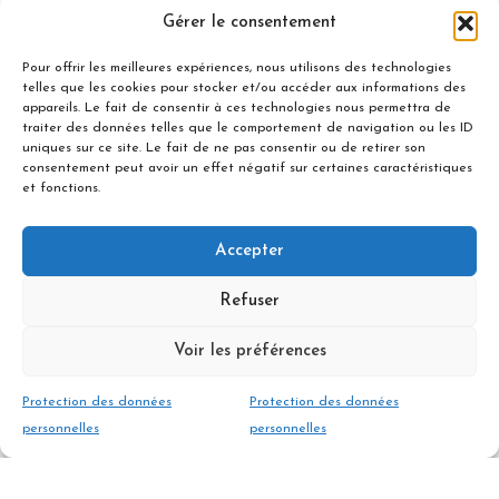
Rendez-vous matinal à fixer avec le guide
Gérer le consentement
Pour offrir les meilleures expériences, nous utilisons des technologies
telles que les cookies pour stocker et/ou accéder aux informations des
Inclus
appareils. Le fait de consentir à ces technologies nous permettra de
traiter des données telles que le comportement de navigation ou les ID
uniques sur ce site. Le fait de ne pas consentir ou de retirer son
À prévoir
consentement peut avoir un effet négatif sur certaines caractéristiques
et fonctions.
Difficulté et Niveau
Accepter
Refuser
Tarif engagement du guide pour un groupe
de 1 à 2 personne
Voir les préférences
450 €
Protection des données
Protection des données
personnelles
personnelles
RESERVER