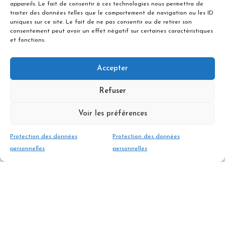
appareils. Le fait de consentir à ces technologies nous permettra de
À prévoir
traiter des données telles que le comportement de navigation ou les ID
uniques sur ce site. Le fait de ne pas consentir ou de retirer son
consentement peut avoir un effet négatif sur certaines caractéristiques
et fonctions.
Difficulté et Niveau
Accepter
Tarif engagement du guide pour un groupe
Refuser
de 1 à 2 personnes
640 €
Voir les préférences
Protection des données
Protection des données
RESERVER
personnelles
personnelles