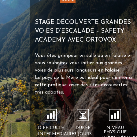
STAGE DÉCOUVERTE GRANDES
VOIES D’ESCALADE – SAFETY
ACADEMY AVEC ORTOVOX
Vous êtes grimpeur en salle ou en falaise et
vous souhaitez vous initier aux grandes
voies de plusieurs longueurs en falaise.
Le pays de la Meije est idéal pour s’initier à
cette pratique, avec des sites découvertes
très adaptés.
DIFFICULTÉ
DURÉE
NIVEAU
PHYSIQUE
INTERMÉDIAIRE
3 JOURS