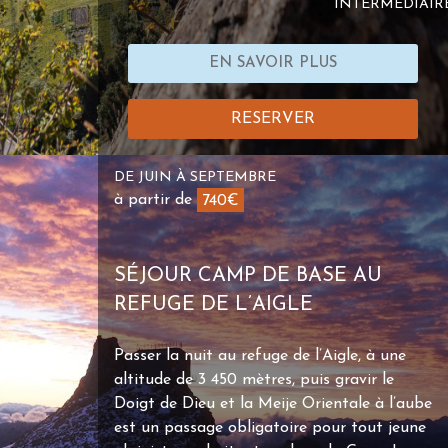
INTERMÉDIAIR
EN SAVOIR PLUS
RESERVER
DE JUIN À SEPTEMBRE
à partir de
740€
SÉJOUR CAMP DE BASE AU
REFUGE DE L’AIGLE
Passer la nuit au refuge de l’Aigle, à une
altitude de 3 450 mètres, puis gravir le
Doigt de Dieu et la Meije Orientale à l’aube
est un passage obligatoire pour tout jeune