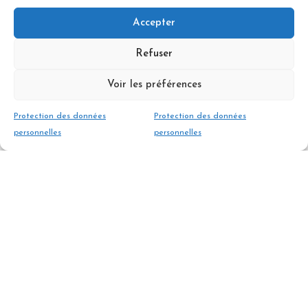
Journée en engagement privé - 8 personnes
Accepter
maximum
Refuser
350 €
Voir les préférences
RESERVER
Protection des données
Protection des données
personnelles
personnelles