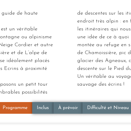
 guide de haute
de descentes sur les i
endroit très alpin : en
est un véritable
les itinéraires qui no
montagne ou alpinisme
une idée de ce à quoi 
Neige Cordier et autre
montée au refuge en s
ière et de L’alpe de
de Chamoissière, pic 
se idéalement placés
glacier des Agneaux, c
s Ecrins à proximité
descente sur le Pied du
Un véritable au voyag
oposons un petit tour
sauvage des écrins !
brables possibilités
Programme
Inclus
À prévoir
Difficulté et Niveau