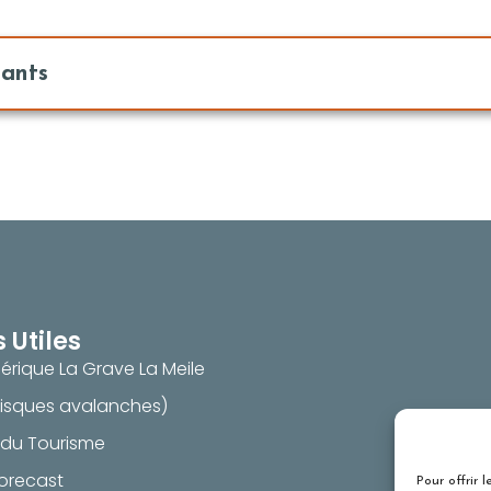
pants
s Utiles
érique La Grave La Meile
risques avalanches)
 du Tourisme
orecast
Pour offrir 