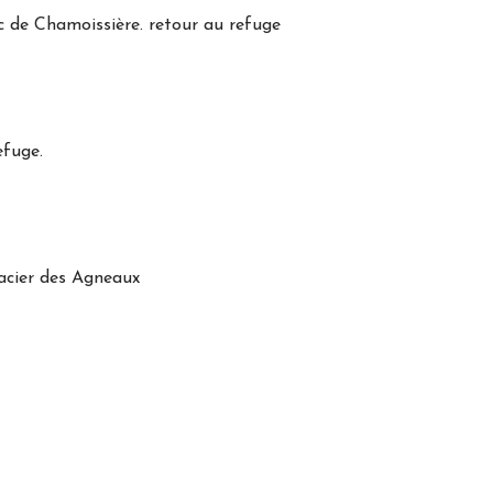
c de Chamoissière. retour au refuge
efuge.
lacier des Agneaux