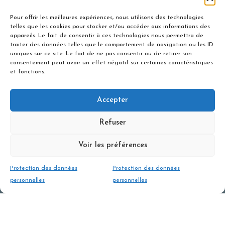
RESERVER
Pour offrir les meilleures expériences, nous utilisons des technologies
telles que les cookies pour stocker et/ou accéder aux informations des
appareils. Le fait de consentir à ces technologies nous permettra de
Tarif en engagement privé pour la sortie - 6
traiter des données telles que le comportement de navigation ou les ID
uniques sur ce site. Le fait de ne pas consentir ou de retirer son
personnes maximum
consentement peut avoir un effet négatif sur certaines caractéristiques
et fonctions.
280 €
Accepter
RESERVER
Refuser
Voir les préférences
Protection des données
Protection des données
personnelles
personnelles