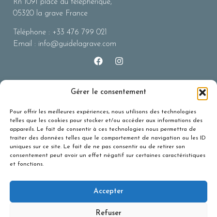
Rn 1091 place du téléphérique,
05320 la grave France
Téléphone : +33 476 799 021
Email : info@guidelagrave.com
Gérer le consentement
Liens Utiles
Téléphérique La Grave La
Pour offrir les meilleures expériences, nous utilisons des technologies
Meile
telles que les cookies pour stocker et/ou accéder aux informations des
appareils. Le fait de consentir à ces technologies nous permettra de
BERA (risques
traiter des données telles que le comportement de navigation ou les ID
avalanches)
uniques sur ce site. Le fait de ne pas consentir ou de retirer son
Office du Tourisme
consentement peut avoir un effet négatif sur certaines caractéristiques
et fonctions.
Snowforecast
Infos Route 05
Accepter
Infos route 38
Refuser